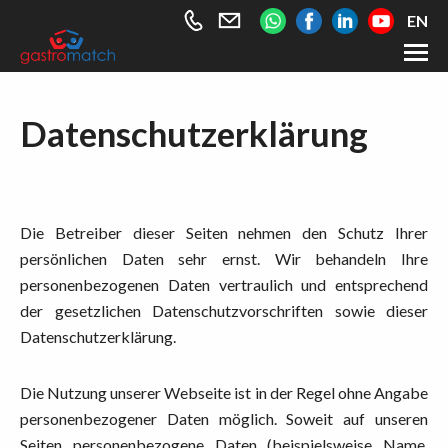
+49
info@gastromatch.net
EN
176
589
461
Arbeitnehmer
Datenschutzerklärung
63
Arbeitgeber
Über gastromatch
Kontakt
Die Betreiber dieser Seiten nehmen den Schutz Ihrer
persönlichen Daten sehr ernst. Wir behandeln Ihre
personenbezogenen Daten vertraulich und entsprechend
der gesetzlichen Datenschutzvorschriften sowie dieser
Datenschutzerklärung.
Die Nutzung unserer Webseite ist in der Regel ohne Angabe
personenbezogener Daten möglich. Soweit auf unseren
Seiten personenbezogene Daten (beispielsweise Name,