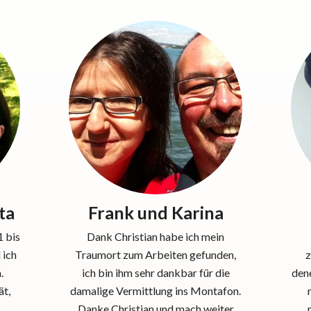
ta
Frank und Karina
1 bis
Dank Christian habe ich mein
 ich
Traumort zum Arbeiten gefunden,
z
.
ich bin ihm sehr dankbar für die
dene
ät,
damalige Vermittlung ins Montafon.
Danke Christian und mach weiter