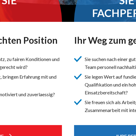
SIE
SI
FACHPE
chten Position
Ihr Weg zum g
atz, zu fairen Konditionen und
Sie suchen nach einer gu
 gerecht wird?
Team personell nachhalt
g, bringen Erfahrung mit und
Sie legen Wert auf fundi
Qualifikation und ein h
Einsatzbereitschaft?
 motiviert und zuverlaessig?
Sie freuen sich als Arbei
Zusammenarbeit mit int