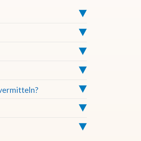
halten Sie unter folgenden.
n je nach Arbeitgeber und werden Ihnen
n einzuhalten. Sollte dies nicht möglich
vermitteln?
ne.
ie auch wenn Sie dies nicht wünschen.