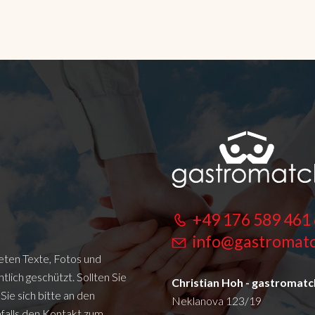
n Sie hier downloaden:
Lebenslauf herunterladen
+49 176 589 461
info@gastromatc
eten Texte, Fotos und
lich geschützt. Sollten Sie
Christian Hoh - gastromatc
ie sich bitte an den
Neklanova 123/19
falls den Kontakt zum